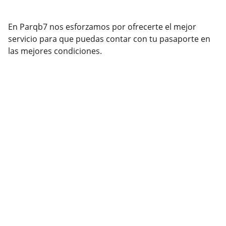
En Parqb7 nos esforzamos por ofrecerte el mejor
servicio para que puedas contar con tu pasaporte en
las mejores condiciones.
Servicios
Ofrecemos documentos y productos de 
papelería.
CALIDAD